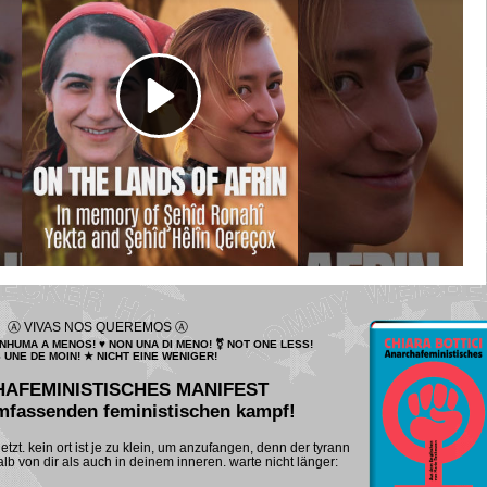
Ⓐ VIVAS NOS QUEREMOS Ⓐ
HUMA A MENOS! ♥ NON UNA DI MENO! ⚧ NOT ONE LESS!
 UNE DE MOIN! ★ NICHT EINE WENIGER!
AFEMINISTISCHES MANIFEST
umfassenden feministischen kampf!
etzt. kein ort ist je zu klein, um anzufangen, denn der tyrann
lb von dir als auch in deinem inneren. warte nicht länger: