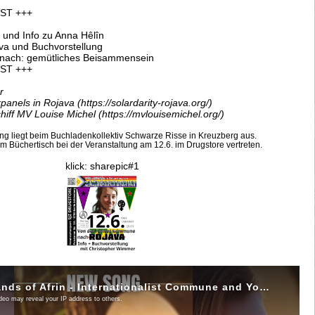
ST +++
m und Info zu Anna Hêlîn
ava und Buchvorstellung
nach: gemütliches Beisammensein
ST +++
r
panels in Rojava (
https://solardarity-rojava.org/
)
hiff MV Louise Michel (
https://mvlouisemichel.org/
)
tung liegt beim Buchladenkollektiv Schwarze Risse in Kreuzberg aus.
m Büchertisch bei der Veranstaltung am 12.6. im Drugstore vertreten.
klick:
sharepic#1