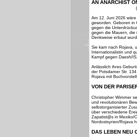
AN ANARCHIST ON
Am 12. Juni 2026 wäre 
geworden. Geboren in 
gegen die Unterdrücku
gegen die Mauern, die in
Denkweise erbaut wurd
Sie kam nach Rojava, um
Internationalistin und
Kampf gegen Daesh/IS, 
Anlässlich ihres Gebur
der Potsdamer Str. 134
Rojava mit Buchvorstell
VON DER PARISE
Christopher Wimmer set
und revolutionären Be
selbstorganisierter Z
über verschiedene Erei
Zapatist@s in Mexiko/C
Nordostsyrien/Rojava h
DAS LEBEN NEU G