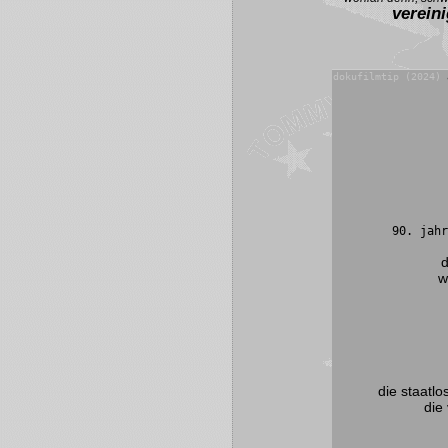
verein
dokufilmtip (2024)
90. jahr
d
w
die staatl
die 