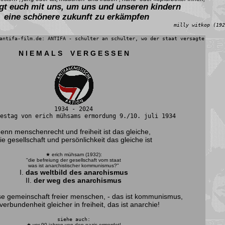
igt euch mit uns, um uns und unseren kindern
eine schönere zukunft zu erkämpfen
milly witkop (192
antifa-film.de: ANTIFA - schulter an schulter, wo der staat versagte
N I E M A L S V E R G E S S E N
1934 - 2024
estag von erich mühsams ermordung 9./10. juli 1934
enn menschenrecht und freiheit ist das gleiche,
ie gesellschaft und persönlichkeit das gleiche ist
★ erich mühsam (1932):
"die befreiung der gesellschaft vom staat
was ist anarchistischer kommunismus?"
I.
das weltbild des anarchismus
II.
der weg des anarchismus
ose gemeinschaft freier menschen, - das ist kommunismus,
verbundenheit gleicher in freiheit, das ist anarchie!
siehe auch:
★
vor 90 jahren von den nazis ermordet!