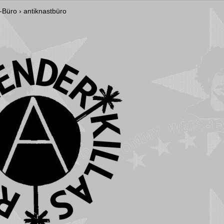
-Büro
›
antiknastbüro