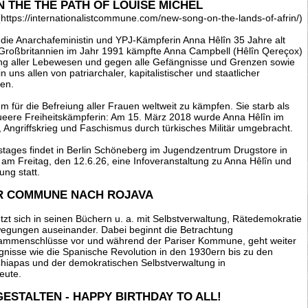
 THE THE PATH OF LOUISE MICHEL
(
https://internationalistcommune.com/new-song-on-the-lands-of-afrin/
)
die Anarchafeministin und YPJ-Kämpferin Anna Hêlîn 35 Jahre alt
Großbritannien im Jahr 1991 kämpfte Anna Campbell (Hêlîn Qereçox)
ng aller Lebewesen und gegen alle Gefängnisse und Grenzen sowie
 uns allen von patriarchaler, kapitalistischer und staatlicher
en.
 für die Befreiung aller Frauen weltweit zu kämpfen. Sie starb als
 queere Freiheitskämpferin: Am 15. März 2018 wurde Anna Hêlîn im
Angriffskrieg und Faschismus durch türkisches Militär umgebracht.
tstages findet in Berlin Schöneberg im Jugendzentrum Drugstore in
 am Freitag, den 12.6.26, eine Infoveranstaltung zu Anna Hêlîn und
ung statt.
R COMMUNE NACH ROJAVA
zt sich in seinen Büchern u. a. mit Selbstverwaltung, Rätedemokratie
wegungen auseinander. Dabei beginnt die Betrachtung
usammenschlüsse vor und während der Pariser Kommune, geht weiter
gnisse wie die Spanische Revolution in den 1930ern bis zu den
hiapas und der demokratischen Selbstverwaltung in
eute.
ESTALTEN - HAPPY BIRTHDAY TO ALL!