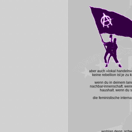
aber auch »lokal handeln« 
keine rebellion ist je zu
wenn du in deinem land
nachbar
innenschaft. wenn
*
haushalt. wenn du si
die feministische intern
wohlan denn, schw