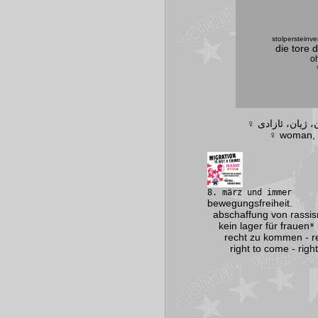
stolpersteinve
die tore d
oh
♀ woman, l
8. märz und immer
bewegungsfreiheit.
abschaffung von rassi
kein lager für frauen
*
recht zu kommen - rech
right to come - right to