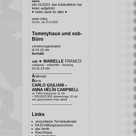
dabei)
info 01/2023: das küfakollektiv hat
leider aufgehört
♥ vielen dank für alles ♥
mehr Infos
Archiv: ab 15.6.2010
Tommyhaus und ssb-
Büro
vereinsorganisation
di 14-16 uhr
kontakt
★
MARIELLE
FRANCO
ssb
solidarität - selbsthilfe - beratung
mi 11-13 uhr
______________________
A
ntiknast
B
üros
CARLO GIULIANI
+
ANNA HÊLÎN CAMPBELL
im TWH mittwochs 11 uhr
+ DRUGSTORE donnerstags 16 uhr
mit sprechzeiten freie arbeit
______________________
Links
stressfaktor Terminkalender
EA Ermittlungsausschuss
abc berlin
Rauchhaus
haschrebellen