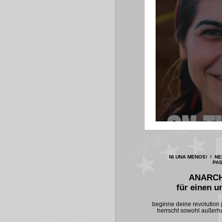
♀
NI UNA MENOS!
NEN
PAS
ANARCH
für einen 
beginne deine revolution j
herrscht sowohl außerha