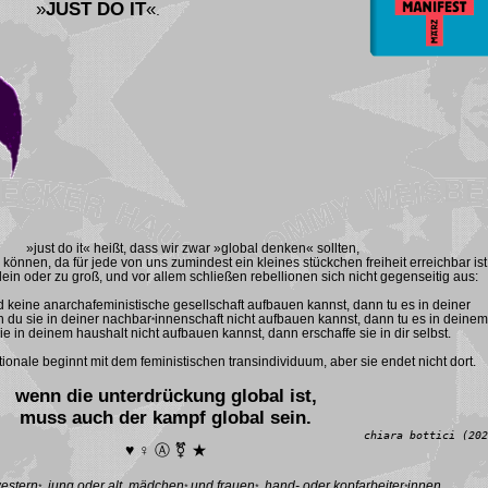
»
JUST DO IT
«
.
»just do it« heißt, dass wir zwar »global denken« sollten,
können, da für jede von uns zumindest ein kleines stückchen freiheit erreichbar ist
 klein oder zu groß, und vor allem schließen rebellionen sich nicht gegenseitig aus:
 keine anarchafeministische gesellschaft aufbauen kannst, dann tu es in deiner
 du sie in deiner nachbar
innenschaft nicht aufbauen kannst, dann tu es in deinem
*
e in deinem haushalt nicht aufbauen kannst, dann erschaffe sie in dir selbst.
ationale beginnt mit dem feministischen transindividuum, aber sie endet nicht dort.
wenn die unterdrückung global ist,
muss auch der kampf global sein.
chiara bottici (202
♥ ♀ Ⓐ ⚧ ★
estern
, jung oder alt, mädchen
und frauen
, hand- oder kopfarbeiter
innen,
*
*
*
*