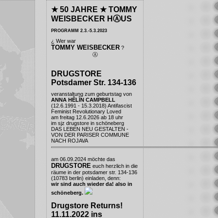
★ 50 JAHRE ★ TOMMY
WEISBECKER HⒶUS
PROGRAMM 2.3.-5.3.2023
¿ Wer war
TOMMY WEISBECKER
?
Ⓐ
DRUGSTORE
Potsdamer Str. 134-136
veranstaltung zum geburtstag von
ANNA HÊLÎN CAMPBELL
(12.6.1991 - 15.3.2018) Antifascist
Feminist Revolutionary Loved
am freitag 12.6.2026 ab 18 uhr
im
sjz drugstore
in schöneberg
DAS LEBEN NEU GESTALTEN -
VON DER PARISER COMMUNE
NACH ROJAVA
am 06.09.2024 möchte das
DRUGSTORE
euch herzlich in die
räume in der potsdamer str. 134-136
(10783 berlin) einladen, denn:
wir sind auch wieder da! also in
schöneberg.
Drugstore Returns!
11.11.2022 ins