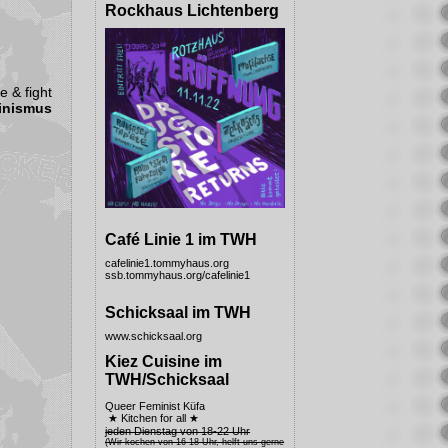
Rockhaus Lichtenberg
te & fight
inismus
Café Linie 1 im TWH
cafelinie1.tommyhaus.org
ssb.tommyhaus.org/cafelinie1
Schicksaal im TWH
www.schicksaal.org
Kiez Cuisine im
TWH/Schicksaal
Queer Feminist Küfa
★ Kitchen for all ★
jeden Dienstag von 18-22 Uhr
(Wir kochen von 16-18 Uhr, helft uns gerne