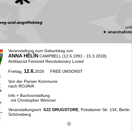
ung und angriffskrieg
uni
★
anarchafem
Veranstaltung zum Geburtstag von
ANNA HÊLÎN
CAMPBELL (12.6.1991 - 15.3.2018)
Antifascist Feminist Revolutionary Loved
12.6.
Freitag,
2026 FREE UMSONST
Von der Pariser Kommune
nach ROJAVA
Info + Buchvorstellung
mit Christopher Wimmer
Veranstaltungsort:
SJZ DRUGSTORE
, Potsdamer Str. 134, Berlin
Schöneberg
Ⓐ