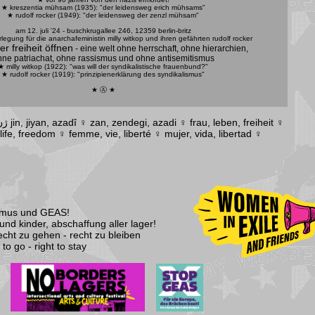
★ kreszentia mühsam (1935): "der leidensweg erich mühsams"
★ rudolf rocker (1949): "der leidensweg der zenzl mühsam"
am 12. juli '24 - buschkrugallee 246, 12359 berlin-britz
rlegung für die anarchafeministin milly witkop und ihren gefährten rudolf rocker
er freiheit öffnen
- eine welt ohne herrschaft, ohne hierarchien,
ne patriachat, ohne rassismus und ohne antisemitismus
★ milly witkop (1922): "
was will der syndikalistische frauenbund?
"
★ rudolf rocker (1919): "
prinzipienerklärung des syndikalismus
"
★ Ⓐ ★
♀ ژن، ژیان، ئازادی jin, jiyan, azadî ♀ zan, zendegi, azadi ♀ frau, leben, freiheit ♀
ife, freedom ♀ femme, vie, liberté ♀ mujer, vida, libertad ♀
smus und GEAS!
und kinder, abschaffung aller lager!
t zu gehen - recht zu bleiben
 go - right to stay