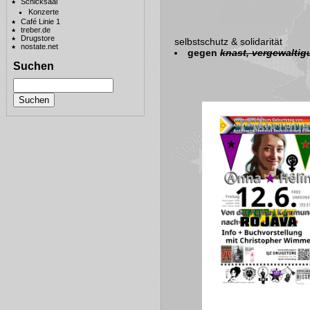
Schicksaal
Konzerte
Café Linie 1
treber.de
Drugstore
selbstschutz & solidarität
nostate.net
gegen
knast, vergewaltig
Suchen