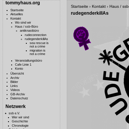
tommyhaus.org
Startseite
›
Kontakt
›
Haus / ssb
Startseite
rudegenderkillAs
Aktuelles
Kontakt
Wo sind wir
Haus / ssb-Büro
antiknastbüro
rudeconnection
rudegenderkillAs
sea rescue is
not a crime
migration is
not a crime
Veranstaltungsbüro
Cafe Linie 1
Konto
Übersicht
Archiv
Bilder
Links
Videos
GB-Archiv
Datenschutz
Netzwerk
ssb e.V.
Wer wir sind
Geschichte
Chronologie