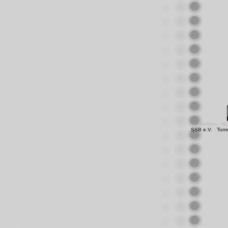
shAlom - N
SSB e.V.
-
Tom