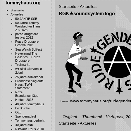
tommyhaus.org
Startseite
›
Aktuelles
Startseite
RGK★soundsystem logo
Aktuelles
50 JAHRE SSB
50 Jahre Tommy
Weisbecker Haus
2.3.2023
potse-drugstore-
festival 2022
Potse Drugstore
Festival 2019
Sea Watch Solifest
Nevermind The
Galleries – Here’s
Drugstore
Trollmarkt
wir sind alle vom ★
2.juni
25 jahre schicksaal
Brandanschlag aufs
Haus: TWH
Statement
Nazi-
Brandanschläge
Hoffest 2013
www.tommyhaus.org/rudegenderk
home:
40 jahre tommyhaus
kiezküche
Otto
Original
Thumbnail
19 August, 20
Spendenaufruf
Tommyhaus bedroht
Startseite
›
Aktuelles
40 jahre ssb
Nikolaus Raus 2010