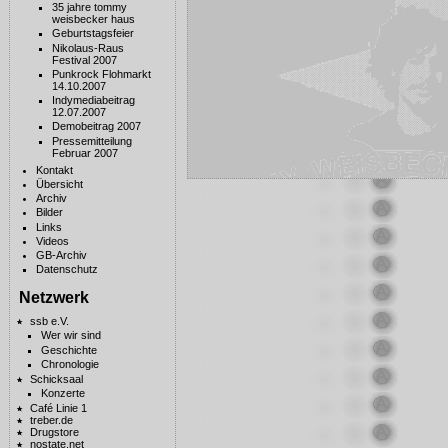
35 jahre tommy
weisbecker haus
Geburtstagsfeier
Nikolaus-Raus
Festival 2007
Punkrock Flohmarkt
14.10.2007
Indymediabeitrag
12.07.2007
Demobeitrag 2007
Pressemitteilung
Februar 2007
Kontakt
Übersicht
Archiv
Bilder
Links
Videos
GB-Archiv
Datenschutz
Netzwerk
ssb e.V.
Wer wir sind
Geschichte
Chronologie
Schicksaal
Konzerte
Café Linie 1
treber.de
Drugstore
nostate.net