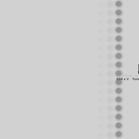
shAlom - N
SSB e.V.
-
Tom