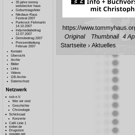
35 jahre tommy
weisbecker haus
Geburtstagsfeier
Nikolaus-Raus
Festival 2007
Punkrock Flohmarkt
14.10.2007
https://www.tommyhaus.org
Indymediabeitrag
12.07.2007
Original
Thumbnail
4 Ap
Demobeitrag 2007
Pressemitteilung
Startseite
›
Aktuelles
Februar 2007
Kontakt
Übersicht
Archiv
Bilder
Links
Videos
GB-Archiv
Datenschutz
Netzwerk
ssb e.V.
Wer wir sind
Geschichte
Chronologie
Schicksaal
Konzerte
Café Linie 1
treber.de
Drugstore
nostate.net