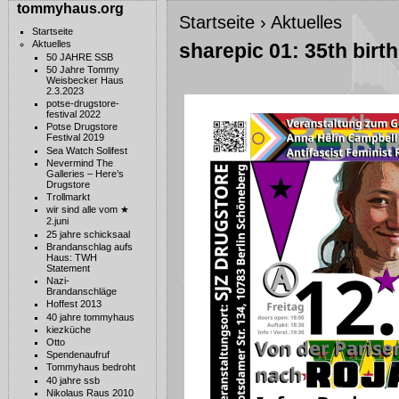
tommyhaus.org
Startseite
›
Aktuelles
Startseite
Aktuelles
sharepic 01: 35th birt
50 JAHRE SSB
50 Jahre Tommy
Weisbecker Haus
2.3.2023
potse-drugstore-
festival 2022
Potse Drugstore
Festival 2019
Sea Watch Solifest
Nevermind The
Galleries – Here’s
Drugstore
Trollmarkt
wir sind alle vom ★
2.juni
25 jahre schicksaal
Brandanschlag aufs
Haus: TWH
Statement
Nazi-
Brandanschläge
Hoffest 2013
40 jahre tommyhaus
kiezküche
Otto
Spendenaufruf
Tommyhaus bedroht
40 jahre ssb
Nikolaus Raus 2010