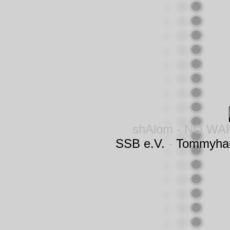
shAlom - NO WA
SSB e.V.
-
Tommyha