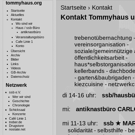
tommyhaus.org
Startseite
›
Kontakt
Startseite
Aktuelles
Kontakt Tommyhaus u
Kontakt
Wo sind wir
Haus / ssb-Büro
antiknastbüro
trebenotübernachtung -
Veranstaltungsbüro
Cafe Linie 1
vereinsorganisation -
Konto
soziale/gemeinnützige a
Übersicht
Archiv
öffentlichkeitsarbeit -
Bilder
haus*selbstorganisation
Links
Videos
kellerbands - dachbod
GB-Archiv
- garten&baubrigaden -
Datenschutz
kiezcuisine - netzwer
Netzwerk
ssb e.V.
di 14-16 uhr:
ssb/hausbü
Wer wir sind
Geschichte
Chronologie
mi
:
antiknastbüro CARL
Schicksaal
Konzerte
Café Linie 1
mi 11-13 uhr:
ssb ★ MA
treber.de
Drugstore
solidarität - selbsthilfe - 
nostate.net