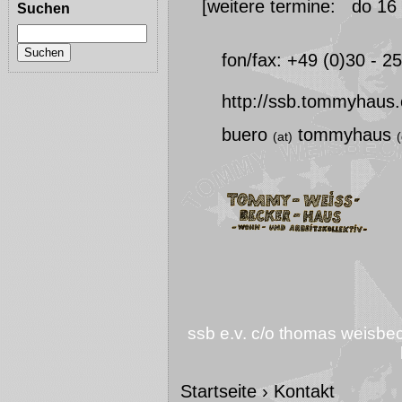
[weitere termine: do 16 
Suchen
fon/fax: +49 (0)30 - 2
http://ssb.tommyhaus.
buero
tommyhaus
(at)
(
ssb e.v. c/o thomas weisbeck
Startseite
›
Kontakt