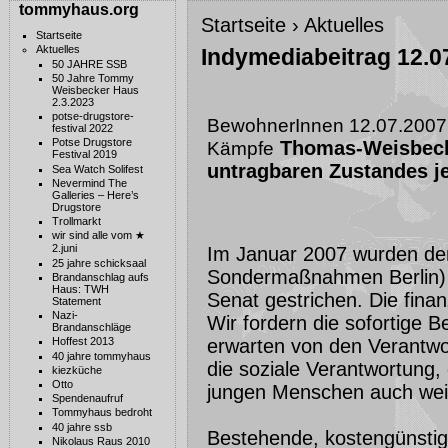
tommyhaus.org
Startseite
›
Aktuelles
Startseite
Aktuelles
Indymediabeitrag 12.0
50 JAHRE SSB
50 Jahre Tommy
Weisbecker Haus
2.3.2023
potse-drugstore-
BewohnerInnen 12.07.2007 
festival 2022
Potse Drugstore
Thomas-Weisbeck
Kämpfe
Festival 2019
untragbaren Zustandes je
Sea Watch Solifest
Nevermind The
Galleries – Here’s
Drugstore
Trollmarkt
wir sind alle vom ★
2.juni
Im Januar 2007 wurden de
25 jahre schicksaal
Sondermaßnahmen Berlin) e
Brandanschlag aufs
Haus: TWH
Senat gestrichen. Die finan
Statement
Nazi-
Wir fordern die sofortige 
Brandanschläge
erwarten von den Verantwor
Hoffest 2013
40 jahre tommyhaus
die soziale Verantwortung,
kiezküche
Otto
jungen Menschen auch weit
Spendenaufruf
Tommyhaus bedroht
40 jahre ssb
Bestehende, kostengünstige
Nikolaus Raus 2010