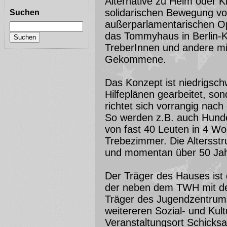
Alternative zu Heim oder Kn
solidarischen Bewegung vo
Suchen
außerparlamentarischen Op
das Tommyhaus in Berlin-
TreberInnen und andere mi
Gekommene.
Das Konzept ist niedrigschw
Hilfeplänen gearbeitet, s
richtet sich vorrangig nac
So werden z.B. auch Hunde
von fast 40 Leuten in 4 Wo
Trebezimmer. Die Altersstru
und momentan über 50 Jah
Der Träger des Hauses ist 
der neben dem TWH mit de
Träger des Jugendzentrums
weitereren Sozial- und Kult
Veranstaltungsort Schicksa