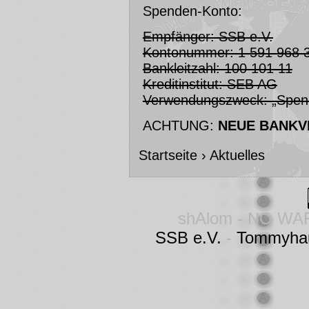
Spenden-Konto:
Empfänger: SSB e.V.
Kontonummer: 1 591 968 
Bankleitzahl: 100 101 11
Kreditinstitut: SEB AG
Verwendungszweck: „Spen
ACHTUNG:
NEUE BANKV
Startseite
›
Aktuelles
shAlom - NO WA
SSB e.V.
-
Tommyha