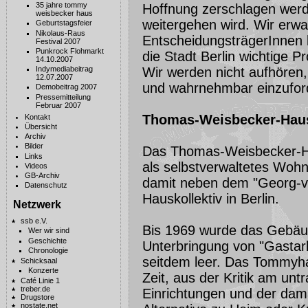
35 jahre tommy
Hoffnung zerschlagen werd
weisbecker haus
weitergehen wird. Wir erwar
Geburtstagsfeier
Nikolaus-Raus
EntscheidungsträgerInnen k
Festival 2007
Punkrock Flohmarkt
die Stadt Berlin wichtige P
14.10.2007
Wir werden nicht aufhören,
Indymediabeitrag
12.07.2007
und wahrnehmbar einzufor
Demobeitrag 2007
Pressemitteilung
Februar 2007
Thomas-Weisbecker-Haus
Kontakt
Übersicht
Archiv
Bilder
Das Thomas-Weisbecker-Ha
Links
als selbstverwaltetes Wohnk
Videos
GB-Archiv
damit neben dem "Georg-v
Datenschutz
Hauskollektiv in Berlin.
Netzwerk
ssb e.V.
Bis 1969 wurde das Gebäude
Wer wir sind
Geschichte
Unterbringung von "Gastar
Chronologie
seitdem leer. Das Tommyhau
Schicksaal
Konzerte
Zeit, aus der Kritik am unt
Café Linie 1
treber.de
Einrichtungen und der dama
Drugstore
nostate.net