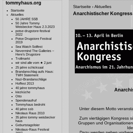
tommyhaus.org
Startseite
›
Aktuelles
Startseite
Anarchistischer Kongress 
Aktuelles
50 JAHRE SSB
50 Jahre Tommy
Weisbecker Haus 2.3.2023
potse-drugstore-festival
2022
Potse Drugstore Festival
2019
Sea Watch Solifest
Nevermind The Galleries –
Here’s Drugstore
Trollmarkt
wir sind alle vom ★ 2.juni
25 jahre schicksaal
Brandanschlag aufs Haus:
TWH Statement
Nazi-Brandanschläge
Hoffest 2013
40 jahre tommyhaus
Anarchi
kiezküche
Otto
Spendenaufruf
Tommyhaus bedroht
Unter diesem Motto veransta
40 jahre ssb
Nikolaus Raus 2010
35 jahre tommy weisbecker
Zum viertägigen Kongress si
haus
Gruppen und Organisationen 
Geburtstagsfeier
Ide
Nikolaus-Raus Festival
Dazu werden neben vorberei
2007