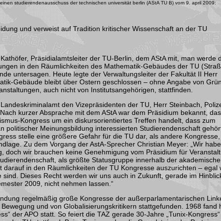
inen studierendenausschuss der technischen universität berlin (AStA TU B) vom 9. april 2009:
idung und verweist auf Tradition kritischer Wissenschaft an der TU
 Kathöfer, Präsidialamtsleiter der TU-Berlin, dem AStA mit, man werde 
ungen in den Räumlichkeiten des Mathematik-Gebäudes der TU (Stra
de untersagen. Heute legte der Verwaltungsleiter der Fakultät II Herr
tik-Gebäude bleibt über Ostern geschlossen – ohne Angabe von Grü
nstaltungen, auch nicht von Institutsangehörigen, stattfinden.
 Landeskriminalamt den Vizepräsidenten der TU, Herr Steinbach, Poliz
Nach kurzer Absprache mit dem AStA war dem Präsidium bekannt, das
ismus-Kongress um ein diskursorientiertes Treffen handelt, dass zum
an politischer Meinungsbildung interessierten Studierendenschaft gehör
ess stelle eine größere Gefahr für die TU dar, als andere Kongresse, 
ndlage. Zu dem Vorgang der AstA-Sprecher Christian Meyer: „Wir habe
ng, doch wir brauchen keine Genehmigung vom Präsidium für Veranstal
Studierendenschaft, als größte Statusgruppe innerhalb der akademisch
ht darauf in den Räumlichkeiten der TU Kongresse auszurichten – egal 
e sind. Dieses Recht werden wir uns auch in Zukunft, gerade im Hinblick
mester 2009, nicht nehmen lassen.“
ründung regelmäßig große Kongresse der außerparlamentarischen Link
en Bewegung und von Globalisierungskritikern stattgefunden. 1968 fand 
“ der APO statt. So feiert die TAZ gerade 30-Jahre „Tunix-Kongress“