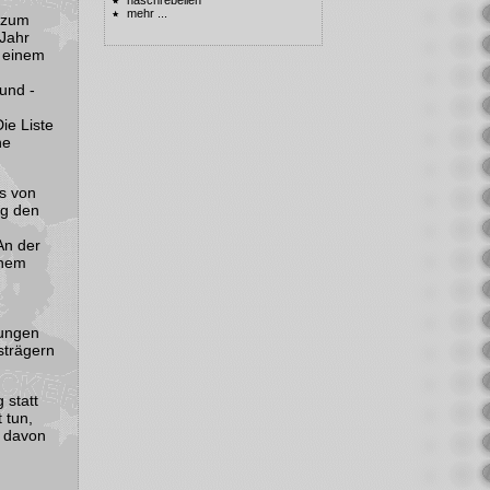
mehr ...
 zum
 Jahr
r einem
und -
ie Liste
he
ts von
ng den
An der
chem
tungen
strägern
 statt
 tun,
d davon