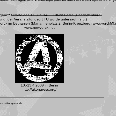
gsort:
Straße des 17. juni 145 · 10623 Berlin (Charlottenburg)
ung: der Veranstaltungsort TU wurde untersagt! (s.u.)
 Yorck im Bethanien (Mariannenplatz 2, Berlin-Kreuzberg)
www.yorck59.n
www.newyorck.net
10.-13.4.2009 in Berlin
http://akongress.org/
hismus-Kongress ab