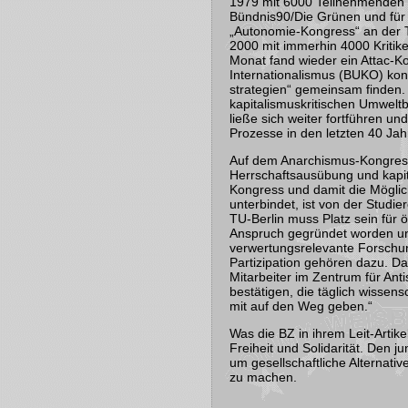
1979 mit 6000 Teilnehmenden a
Bündnis90/Die Grünen und für
„Autonomie-Kongress“ an der T
2000 mit immerhin 4000 Kritik
Monat fand wieder ein Attac-
Internationalismus (BUKO) konn
strategien“ gemeinsam finden. 
kapitalismuskritischen Umwelt
ließe sich weiter fortführen un
Prozesse in den letzten 40 Jah
Auf dem Anarchismus-Kongress z
Herrschaftsausübung und kapit
Kongress und damit die Möglich
unterbindet, ist von der Studi
TU-Berlin muss Platz sein für ö
Anspruch gegründet worden und
verwertungsrelevante Forschu
Partizipation gehören dazu. D
Mitarbeiter im Zentrum für An
bestätigen, die täglich wissen
mit auf den Weg geben.“
Was die BZ in ihrem Leit-Arti
Freiheit und Solidarität. Den 
um gesellschaftliche Alternati
zu machen.