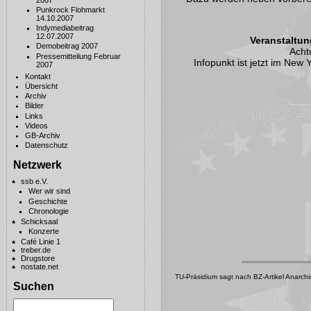
Punkrock Flohmarkt
14.10.2007
Indymediabeitrag
12.07.2007
Veranstaltun
Demobeitrag 2007
Acht
Pressemitteilung Februar
Infopunkt ist jetzt im New
2007
Kontakt
Übersicht
Archiv
Bilder
Links
Videos
GB-Archiv
Datenschutz
Netzwerk
ssb e.V.
Wer wir sind
Geschichte
Chronologie
Schicksaal
Konzerte
Café Linie 1
treber.de
Drugstore
nostate.net
TU-Präsidium sagt nach BZ-Artikel Anarc
Suchen