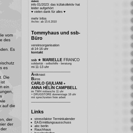
dabei)
info 01/2023: das küfakollektiv hat
leider aufgehört
♥ vielen dank für alles ♥
mehr Infos
Archiv: ab 15.6.2010
Tommyhaus und ssb-
die vom
Büro
ße des
vereinsorganisation
di 14-16 uhr
nden. Es
kontakt
★
MARIELLE
FRANCO
ssb
eischutz
solidarität - selbsthilfe - beratung
mi 11-13 uhr
s es
______________________
A
ntiknast
t. Die
B
üros
ist
CARLO GIULIANI
+
n ein
ANNA HÊLÎN CAMPBELL
tungen,
im TWH mittwochs 11 uhr
+ DRUGSTORE donnerstags 16 uhr
en
mit sprechzeiten freie arbeit
wie
______________________
 auf die
Links
stressfaktor Terminkalender
en, der
EA Ermittlungsausschuss
hier der
abc berlin
 der
Rauchhaus
haschrebellen