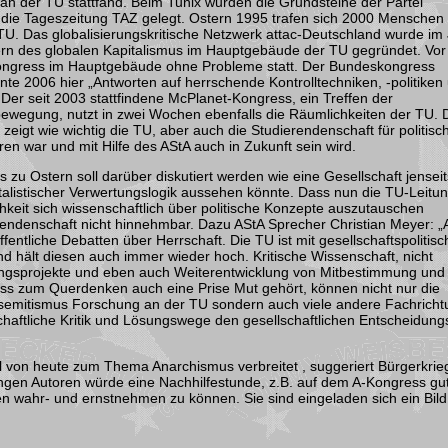
n der TU stattfand. Beim Tunix wurden die Grundsteine der Partei
 die Tageszeitung TAZ gelegt. Ostern 1995 trafen sich 2000 Menschen
U. Das globalisierungskritische Netzwerk attac-Deutschland wurde im
ern des globalen Kapitalismus im Hauptgebäude der TU gegründet. Vo
Kongress im Hauptgebäude ohne Probleme statt. Der Bundeskongress
te 2006 hier „Antworten auf herrschende Kontrolltechniken, -politiken 
Der seit 2003 stattfindene McPlanet-Kongress, ein Treffen der
bewegung, nutzt in zwei Wochen ebenfalls die Räumlichkeiten der TU. D
d zeigt wie wichtig die TU, aber auch die Studierendenschaft für politisc
ren war und mit Hilfe des AStA auch in Zukunft sein wird.
u Ostern soll darüber diskutiert werden wie eine Gesellschaft jensei
alistischer Verwertungslogik aussehen könnte. Dass nun die TU-Leitu
keit sich wissenschaftlich über politische Konzepte auszutauschen
erendenschaft nicht hinnehmbar. Dazu AStA Sprecher Christian Meyer: „
ffentliche Debatten über Herrschaft. Die TU ist mit gesellschaftspolitis
 hält diesen auch immer wieder hoch. Kritische Wissenschaft, nicht
ngsprojekte und eben auch Weiterentwicklung von Mitbestimmung und
ass zum Querdenken auch eine Prise Mut gehört, können nicht nur die
tisemitismus Forschung an der TU sondern auch viele andere Fachrich
schaftliche Kritik und Lösungswege den gesellschaftlichen Entscheidung
kel von heute zum Thema Anarchismus verbreitet
, suggeriert Bürgerkrieg
jungen Autoren würde eine Nachhilfestunde, z.B. auf dem A-Kongress gut
ven wahr- und ernstnehmen zu können. Sie sind eingeladen sich ein Bil