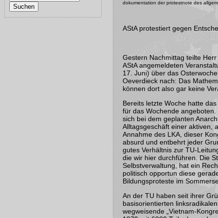
dokumentation der protestnote des allgeme
AStA protestiert gegen Entsche
Gestern Nachmittag teilte Herr
AStA angemeldeten Veranstalt
17. Juni) über das Osterwochen
Oeverdieck nach: Das Mathema
können dort also gar keine Vera
Bereits letzte Woche hatte das
für das Wochende angeboten. 
sich bei dem geplanten Anarch
Alltagsgeschäft einer aktiven, 
Annahme des LKA, dieser Kongr
absurd und entbehrt jeder Gru
gutes Verhältnis zur TU-Leitu
die wir hier durchführen. Die 
Selbstverwaltung, hat ein Rec
politisch opportun diese gerad
Bildungsproteste im Sommerse
An der TU haben seit ihrer G
basisorientierten linksradikal
wegweisende „Vietnam-Kongress