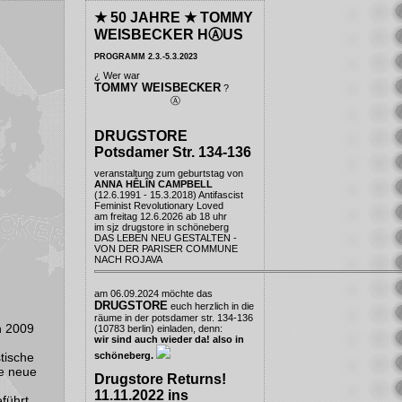
★ 50 JAHRE ★ TOMMY
WEISBECKER HⒶUS
PROGRAMM 2.3.-5.3.2023
¿ Wer war
TOMMY WEISBECKER
?
Ⓐ
DRUGSTORE
Potsdamer Str. 134-136
veranstaltung zum geburtstag von
ANNA HÊLÎN CAMPBELL
(12.6.1991 - 15.3.2018) Antifascist
Feminist Revolutionary Loved
am freitag 12.6.2026 ab 18 uhr
im
sjz drugstore
in schöneberg
DAS LEBEN NEU GESTALTEN -
VON DER PARISER COMMUNE
NACH ROJAVA
am 06.09.2024 möchte das
DRUGSTORE
euch herzlich in die
räume in der potsdamer str. 134-136
n 2009
(10783 berlin) einladen, denn:
wir sind auch wieder da! also in
schöneberg.
tische
ie neue
Drugstore Returns!
11.11.2022 ins
führt.