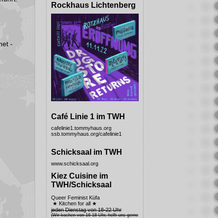
Rockhaus Lichtenberg
et -
Café Linie 1 im TWH
cafelinie1.tommyhaus.org
ssb.tommyhaus.org/cafelinie1
Schicksaal im TWH
www.schicksaal.org
Kiez Cuisine im
TWH/Schicksaal
Queer Feminist Küfa
★ Kitchen for all ★
jeden Dienstag von 18-22 Uhr
(Wir kochen von 16-18 Uhr, helft uns gerne