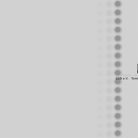
shAlom - N
SSB e.V.
-
Tom