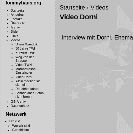
tommyhaus.org
Startseite
›
Videos
Startseite
Aktuelles
Video Dorni
Kontakt
Übersicht
Archiv
Bilder
Interview mit Dorni. Ehema
Links
Videos
Unser Wandbild
30 Jahre TWH
Kurzfilm TWH
Weg von der
Strasse
Video TWH
Marchstrasse
Einsteinufer
Video Dorni
Allein machen sie
dich ein
Rauchhausdoku
Schade dass Beton
nicht brennt
GB-Archiv
Datenschutz
Netzwerk
ssb e.V.
Wer wir sind
Geschichte