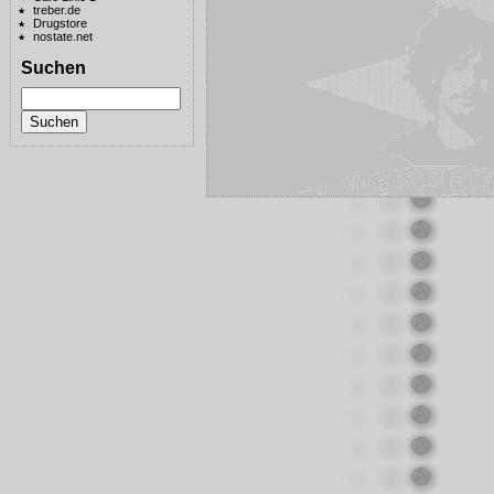
treber.de
Drugstore
nostate.net
Suchen