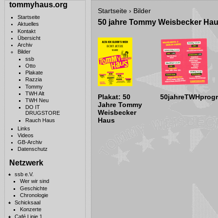
tommyhaus.org
Startseite
›
Bilder
Startseite
50 jahre Tommy Weisbecker Ha
Aktuelles
Kontakt
Übersicht
Archiv
Bilder
ssb
Otto
Plakate
Razzia
Tommy
TWH Alt
Plakat: 50
50jahreTWHprog
TWH Neu
Jahre Tommy
DO IT
Weisbecker
DRUGSTORE
Haus
Rauch Haus
Links
Videos
GB-Archiv
Datenschutz
Netzwerk
ssb e.V.
Wer wir sind
Geschichte
Chronologie
Schicksaal
Konzerte
Café Linie 1