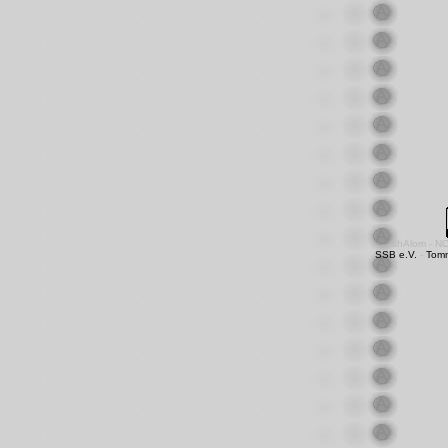
shAlom - N
SSB e.V.
-
Tom