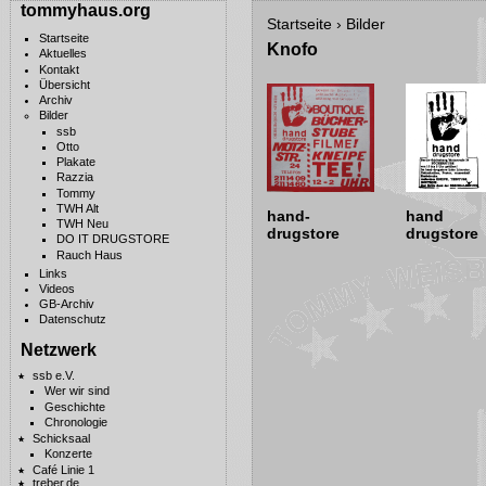
tommyhaus.org
Startseite
›
Bilder
Startseite
Knofo
Aktuelles
Kontakt
Übersicht
Archiv
Bilder
ssb
Otto
Plakate
Razzia
Tommy
TWH Alt
hand-
hand
TWH Neu
drugstore
drugstore
DO IT DRUGSTORE
Rauch Haus
Links
Videos
GB-Archiv
Datenschutz
Netzwerk
ssb e.V.
Wer wir sind
Geschichte
Chronologie
Schicksaal
Konzerte
Café Linie 1
treber.de