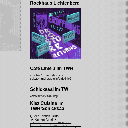
Rockhaus Lichtenberg
Café Linie 1 im TWH
cafelinie1.tommyhaus.org
ssb.tommyhaus.org/cafelinie1
Schicksaal im TWH
www.schicksaal.org
Kiez Cuisine im
TWH/Schicksaal
Queer Feminist Küfa
★ Kitchen for all ★
jeden Dienstag von 18-22 Uhr
(Wir kochen von 16-18 Uhr, helft uns gerne