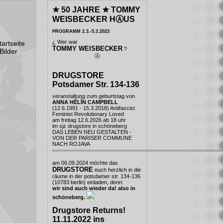
★ 50 JAHRE ★ TOMMY
WEISBECKER HⒶUS
PROGRAMM 2.3.-5.3.2023
¿ Wer war
tartseite
TOMMY WEISBECKER
?
Bilder
Ⓐ
DRUGSTORE
Potsdamer Str. 134-136
veranstaltung zum geburtstag von
ANNA HÊLÎN CAMPBELL
(12.6.1991 - 15.3.2018) Antifascist
Feminist Revolutionary Loved
am freitag 12.6.2026 ab 18 uhr
im
sjz drugstore
in schöneberg
DAS LEBEN NEU GESTALTEN -
VON DER PARISER COMMUNE
NACH ROJAVA
am 06.09.2024 möchte das
DRUGSTORE
euch herzlich in die
räume in der potsdamer str. 134-136
(10783 berlin) einladen, denn:
wir sind auch wieder da! also in
schöneberg.
Drugstore Returns!
11.11.2022 ins