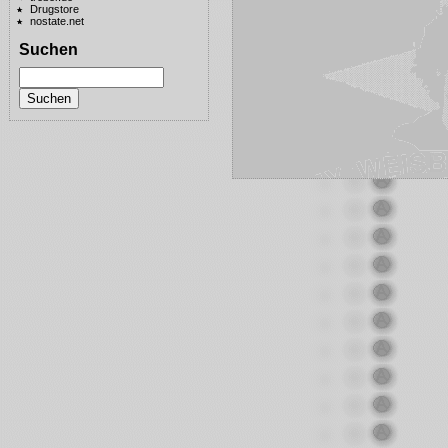
Drugstore
nostate.net
Suchen