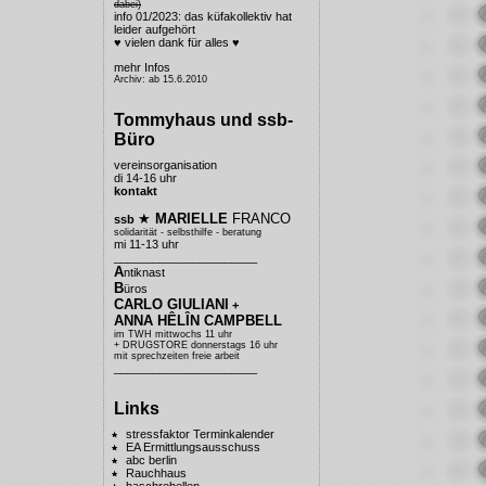
dabei)
info 01/2023: das küfakollektiv hat
leider aufgehört
♥ vielen dank für alles ♥
mehr Infos
Archiv: ab 15.6.2010
Tommyhaus und ssb-
Büro
vereinsorganisation
di 14-16 uhr
kontakt
★
MARIELLE
FRANCO
ssb
solidarität - selbsthilfe - beratung
mi 11-13 uhr
______________________
A
ntiknast
B
üros
CARLO GIULIANI
+
ANNA HÊLÎN CAMPBELL
im TWH mittwochs 11 uhr
+ DRUGSTORE donnerstags 16 uhr
mit sprechzeiten freie arbeit
______________________
Links
stressfaktor Terminkalender
EA Ermittlungsausschuss
abc berlin
Rauchhaus
haschrebellen