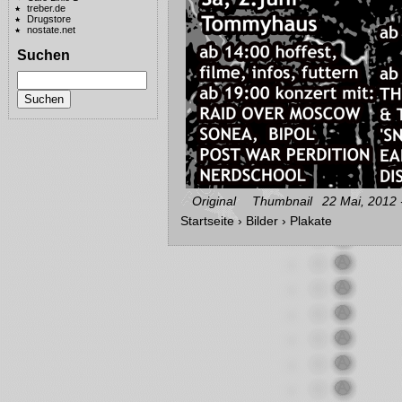
treber.de
Drugstore
nostate.net
Suchen
Original
Thumbnail
22 Mai, 2012 
Startseite
›
Bilder
›
Plakate