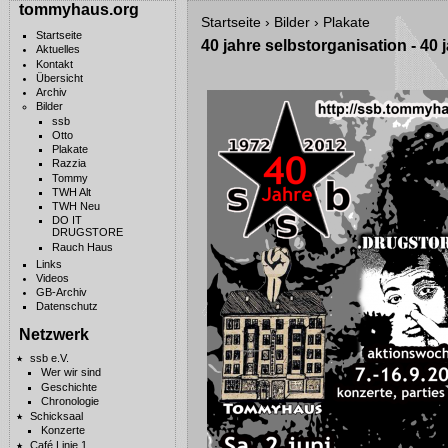
tommyhaus.org
Startseite
›
Bilder
›
Plakate
Startseite
40 jahre selbstorganisation - 40 
Aktuelles
Kontakt
Übersicht
Archiv
Bilder
ssb
Otto
Plakate
Razzia
Tommy
TWH Alt
TWH Neu
DO IT
DRUGSTORE
Rauch Haus
Links
Videos
GB-Archiv
Datenschutz
Netzwerk
ssb e.V.
Wer wir sind
Geschichte
Chronologie
Schicksaal
Konzerte
Café Linie 1