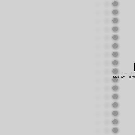
shAlom - N
SSB e.V.
-
Tom