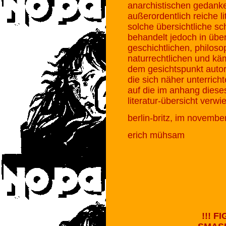
anarchistischen gedank
außerordentlich reiche l
solche übersichtliche sch
behandelt jedoch in übe
geschichtlichen, philoso
naturrechtlichen und kä
dem gesichtspunkt autori
die sich näher unterricht
auf die im anhang diese
literatur-übersicht verwi
berlin-britz, im novembe
erich mühsam
!!! F